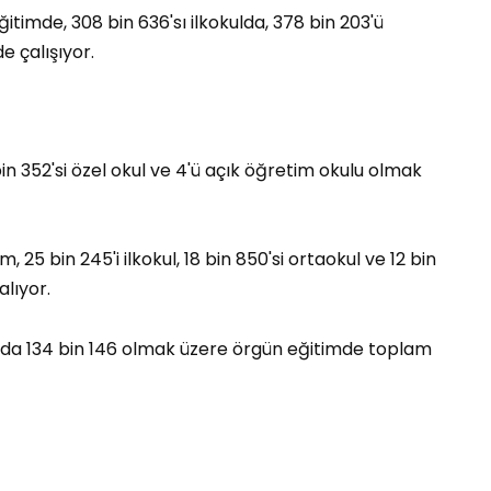
itimde, 308 bin 636'sı ilkokulda, 378 bin 203'ü
e çalışıyor.
 bin 352'si özel okul ve 4'ü açık öğretim okulu olmak
m, 25 bin 245'i ilkokul, 18 bin 850'si ortaokul ve 12 bin
lıyor.
arda 134 bin 146 olmak üzere örgün eğitimde toplam