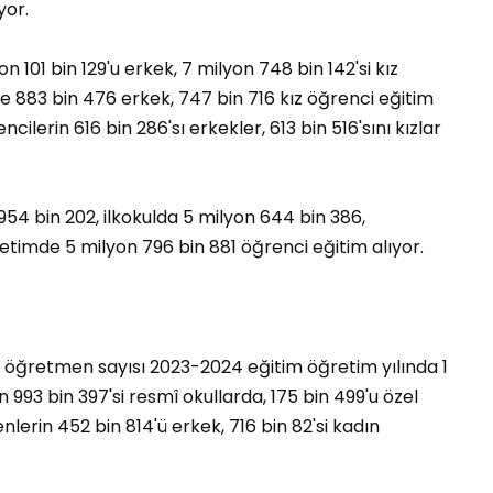
yor.
 101 bin 129'u erkek, 7 milyon 748 bin 142'si kız
se 883 bin 476 erkek, 747 bin 716 kız öğrenci eğitim
cilerin 616 bin 286'sı erkekler, 613 bin 516'sını kızlar
54 bin 202, ilkokulda 5 milyon 644 bin 386,
etimde 5 milyon 796 bin 881 öğrenci eğitim alıyor.
öğretmen sayısı 2023-2024 eğitim öğretim yılında 1
 993 bin 397'si resmî okullarda, 175 bin 499'u özel
erin 452 bin 814'ü erkek, 716 bin 82'si kadın