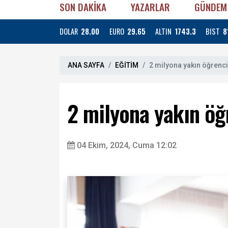
SON DAKİKA
YAZARLAR
GÜNDEM
DOLAR
28.00
EURO
29.65
ALTIN
1743.3
BIST
8
ANA SAYFA
EĞİTİM
2 milyona yakın öğrenc
2 milyona yakın öğ
04 Ekim, 2024, Cuma 12:02