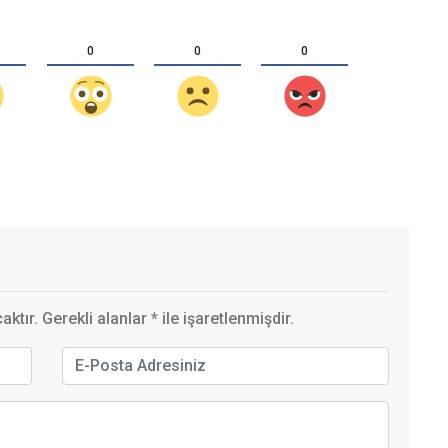
0
0
0
ktır. Gerekli alanlar
*
ile işaretlenmişdir.