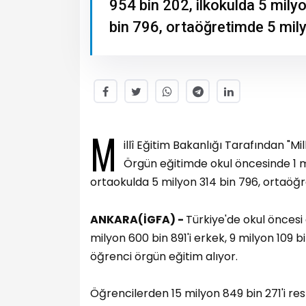
954 bin 202, ilkokulda 5 mily
bin 796, ortaöğretimde 5 mily
M
illî Eğitim Bakanlığı Tarafından "Mil
Örgün eğitimde okul öncesinde 1 mi
ortaokulda 5 milyon 314 bin 796, ortaöğr
ANKARA(İGFA) -
Türkiye'de okul öncesi
milyon 600 bin 891'i erkek, 9 milyon 109 
öğrenci örgün eğitim alıyor.
Öğrencilerden 15 milyon 849 bin 271'i resmî