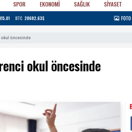
SPOR
EKONOMİ
SAĞLIK
SİYASET
FOTO
115.01
BTC
28682.63$
i okul öncesinde
renci okul öncesinde