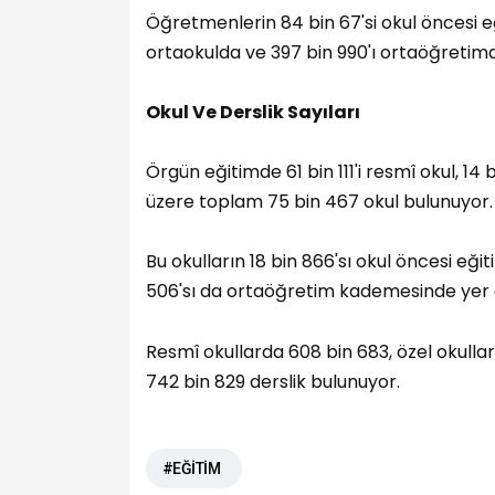
Öğretmenlerin 84 bin 67'si okul öncesi eğ
ortaokulda ve 397 bin 990'ı ortaöğretimd
Okul Ve Derslik Sayıları
Örgün eğitimde 61 bin 111'i resmî okul, 14
üzere toplam 75 bin 467 okul bulunuyor.
Bu okulların 18 bin 866'sı okul öncesi eğiti
506'sı da ortaöğretim kademesinde yer a
Resmî okullarda 608 bin 683, özel okull
742 bin 829 derslik bulunuyor.
#EĞİTİM