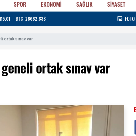
SPOR
EKONOMİ
SAĞLIK
SİYASET
FOTO
115.01
BTC
28682.63$
i ortak sınav var
geneli ortak sınav var