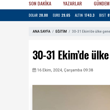
SON DAKİKA
YAZARLAR
GÜNDEM
DOLAR
28.00
EURO
29.65
ALTIN
1743.3
BIST
8
ANA SAYFA
EĞİTİM
30-31 Ekim’de ülke genel
30-31 Ekim’de ülke 
16 Ekim, 2024, Çarşamba 09:38