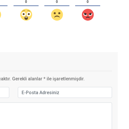
0
0
0
ktır. Gerekli alanlar
*
ile işaretlenmişdir.