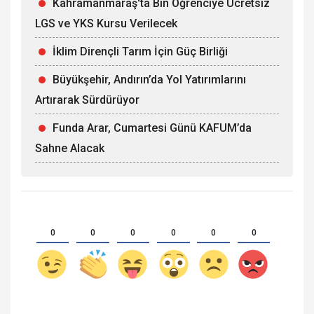
Kahramanmaraş'ta Bin Öğrenciye Ücretsiz
LGS ve YKS Kursu Verilecek
İklim Dirençli Tarım İçin Güç Birliği
Büyükşehir, Andırın’da Yol Yatırımlarını
Artırarak Sürdürüyor
Funda Arar, Cumartesi Günü KAFUM’da
Sahne Alacak
0
0
0
0
0
0