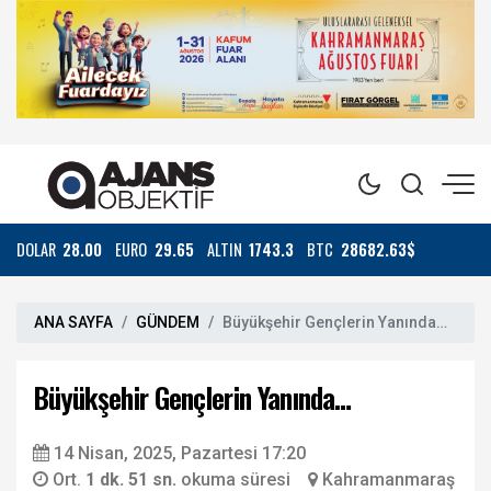
DOLAR
28.00
EURO
29.65
ALTIN
1743.3
BTC
28682.63$
ANA SAYFA
GÜNDEM
Büyükşehir Gençlerin Yanında…
Büyükşehir Gençlerin Yanında…
14 Nisan, 2025, Pazartesi 17:20
Ort.
1 dk. 51 sn.
okuma süresi
Kahramanmaraş