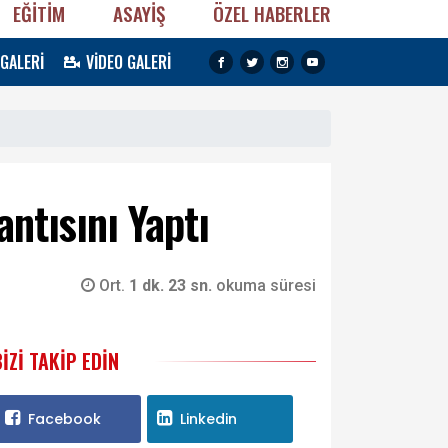
EĞİTİM
ASAYİŞ
ÖZEL HABERLER
 GALERİ
VİDEO GALERİ
ntısını Yaptı
Ort.
1 dk. 23 sn.
okuma süresi
BIZI TAKIP EDIN
Facebook
Linkedin