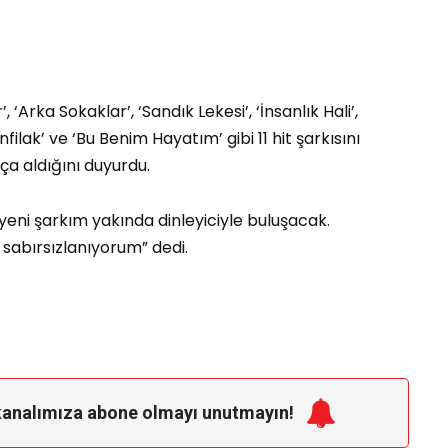
Arka Sokaklar’, ‘Sandık Lekesi’, ‘İnsanlık Hali’,
‘İnfilak’ ve ‘Bu Benim Hayatım’ gibi 11 hit şarkısını
ça aldığını duyurdu.
yeni şarkım yakında dinleyiciyle buluşacak.
 sabırsızlanıyorum” dedi.
kanalımıza
abone olmayı unutmayın!