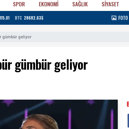
SPOR
EKONOMİ
SAĞLIK
SİYASET
FOTO
115.01
BTC
28682.63$
r gümbür geliyor
ür gümbür geliyor