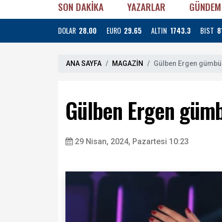
SON DAKİKA
YAZARLAR
GÜNDEM
DOLAR
28.00
EURO
29.65
ALTIN
1743.3
BIST
8
ANA SAYFA
MAGAZİN
Gülben Ergen gümbü
Gülben Ergen gümb
29 Nisan, 2024, Pazartesi 10:23