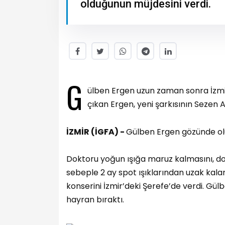
olduğunun müjdesini verdi.
G
ülben Ergen uzun zaman sonra İzmirl
çıkan Ergen, yeni şarkısının Sezen 
İZMİR (İGFA) -
Gülben Ergen gözünde oluş
Doktoru yoğun ışığa maruz kalmasını, do
sebeple 2 ay spot ışıklarından uzak kal
konserini İzmir’deki Şerefe’de verdi. Gül
hayran bıraktı.