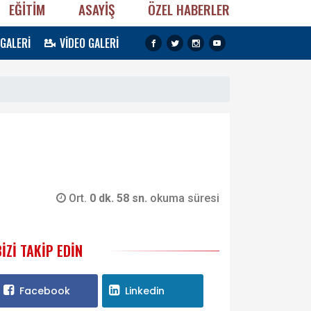
EĞİTİM
ASAYİŞ
ÖZEL HABERLER
 GALERİ
VİDEO GALERİ
Ort.
0 dk. 58 sn.
okuma süresi
BIZI TAKIP EDIN
Facebook
Linkedin