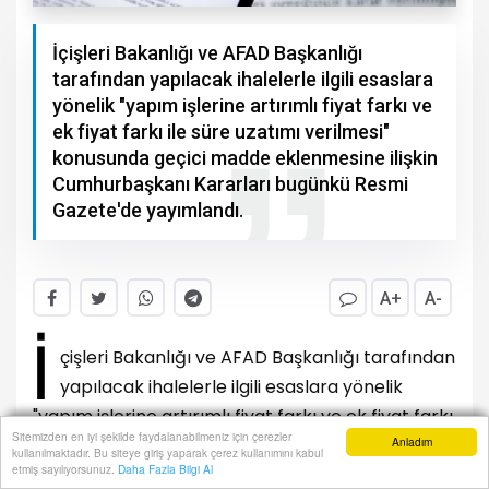
İçişleri Bakanlığı ve AFAD Başkanlığı
tarafından yapılacak ihalelerle ilgili esaslara
yönelik "yapım işlerine artırımlı fiyat farkı ve
ek fiyat farkı ile süre uzatımı verilmesi"
konusunda geçici madde eklenmesine ilişkin
Cumhurbaşkanı Kararları bugünkü Resmi
Gazete'de yayımlandı.
A+
A-
İ
çişleri Bakanlığı ve AFAD Başkanlığı tarafından
yapılacak ihalelerle ilgili esaslara yönelik
"yapım işlerine artırımlı fiyat farkı ve ek fiyat farkı
Sitemizden en iyi şekilde faydalanabilmeniz için çerezler
ile süre uzatımı verilmesi" konusunda geçici
Anladım
kullanılmaktadır. Bu siteye giriş yaparak çerez kullanımını kabul
Anasayfa
Yazarlar
Haber Ara
İhbar Hattı
Menu
etmiş sayılıyorsunuz.
Daha Fazla Bilgi Al
madde eklenmesine ilişkin Cumhurbaşkanı