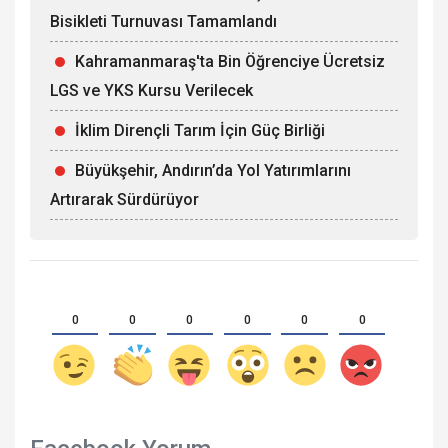
Bisikleti Turnuvası Tamamlandı
Kahramanmaraş'ta Bin Öğrenciye Ücretsiz
LGS ve YKS Kursu Verilecek
İklim Dirençli Tarım İçin Güç Birliği
Büyükşehir, Andırın’da Yol Yatırımlarını
Artırarak Sürdürüyor
0
0
0
0
0
0