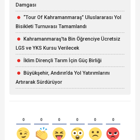
Damgası
“Tour Of Kahramanmaraş” Uluslararası Yol
Bisikleti Turnuvası Tamamlandı
Kahramanmaraş'ta Bin Öğrenciye Ücretsiz
LGS ve YKS Kursu Verilecek
İklim Dirençli Tarım İçin Güç Birliği
Büyükşehir, Andırın’da Yol Yatırımlarını
Artırarak Sürdürüyor
0
0
0
0
0
0