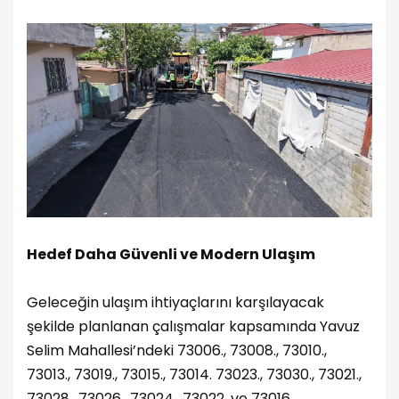
Hedef Daha Güvenli ve Modern Ulaşım
Geleceğin ulaşım ihtiyaçlarını karşılayacak
şekilde planlanan çalışmalar kapsamında Yavuz
Selim Mahallesi’ndeki 73006., 73008., 73010.,
73013., 73019., 73015., 73014. 73023., 73030., 73021.,
73028., 73026., 73024., 73022. ve 73016.