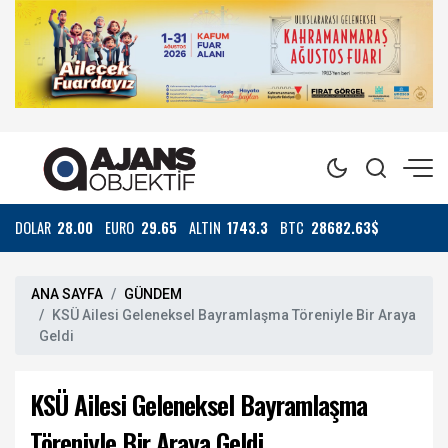
DOLAR
28.00
EURO
29.65
ALTIN
1743.3
BTC
28682.63$
ANA SAYFA
GÜNDEM
KSÜ Ailesi Geleneksel Bayramlaşma Töreniyle Bir Araya
Geldi
KSÜ Ailesi Geleneksel Bayramlaşma
Töreniyle Bir Araya Geldi