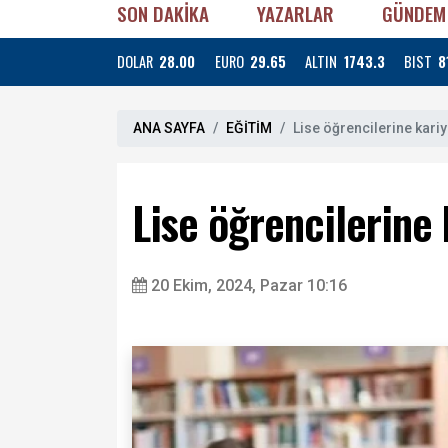
SON DAKİKA
YAZARLAR
GÜNDEM
DOLAR
28.00
EURO
29.65
ALTIN
1743.3
BIST
8
ANA SAYFA
EĞİTİM
Lise öğrencilerine kari
Lise öğrencilerine 
20 Ekim, 2024, Pazar 10:16