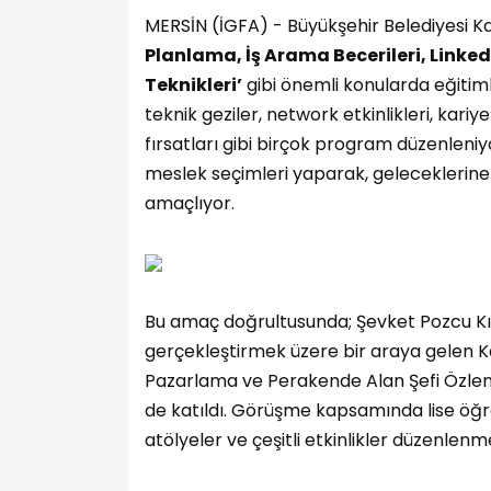
MERSİN (İGFA) - Büyükşehir Belediyesi Ka
Planlama, İş Arama Becerileri, Link
Teknikleri’
gibi önemli konularda eğitiml
teknik geziler, network etkinlikleri, kari
fırsatları gibi birçok program düzenleniy
meslek seçimleri yaparak, geleceklerine
amaçlıyor.
Bu amaç doğrultusunda; Şevket Pozcu Kız M
gerçekleştirmek üzere bir araya gelen Ka
Pazarlama ve Perakende Alan Şefi Özlem 
de katıldı. Görüşme kapsamında lise öğrenc
atölyeler ve çeşitli etkinlikler düzenlenme