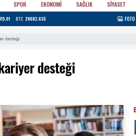
SPOR
EKONOMİ
SAĞLIK
SİYASET
FOTO
115.01
BTC
28682.63$
yer desteği
kariyer desteği