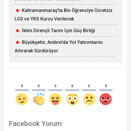
Kahramanmaraş'ta Bin Öğrenciye Ücretsiz
LGS ve YKS Kursu Verilecek
İklim Dirençli Tarım İçin Güç Birliği
Büyükşehir, Andırın’da Yol Yatırımlarını
Artırarak Sürdürüyor
0
0
0
0
0
0
Facebook Yorum