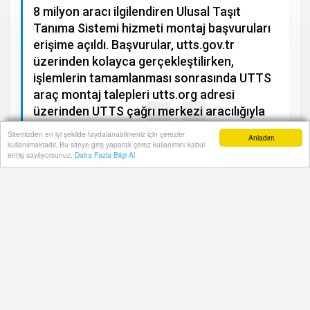
8 milyon aracı ilgilendiren Ulusal Taşıt
Tanıma Sistemi hizmeti montaj başvuruları
erişime açıldı. Başvurular, utts.gov.tr
üzerinden kolayca gerçekleştilirken,
işlemlerin tamamlanması sonrasında UTTS
araç montaj talepleri utts.org adresi
üzerinden UTTS çağrı merkezi aracılığıyla
yapılabiliyor.
Sitemizden en iyi şekilde faydalanabilmeniz için çerezler
Anladım
kullanılmaktadır. Bu siteye giriş yaparak çerez kullanımını kabul
Anasayfa
Yazarlar
Haber Ara
İhbar Hattı
Menu
etmiş sayılıyorsunuz.
Daha Fazla Bilgi Al
A+
A-
8
milyon aracı ilgilendiren Ulusal Taşıt Tanıma
Sistemi hizmeti montaj başvuruları erişime
açıldı. Başvurular, utts.gov.tr üzerinden kolayca
gerçekleştilirken, işlemlerin tamamlanması
sonrasında UTTS araç montaj talepleri utts.org