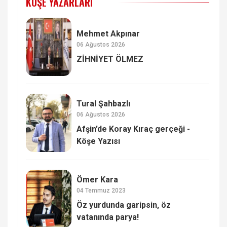
KÖŞE YAZARLARI
Mehmet Akpınar
06 Ağustos 2026
ZİHNİYET ÖLMEZ
Tural Şahbazlı
06 Ağustos 2026
Afşin’de Koray Kıraç gerçeği -
Köşe Yazısı
Ömer Kara
04 Temmuz 2023
Öz yurdunda garipsin, öz
vatanında parya!