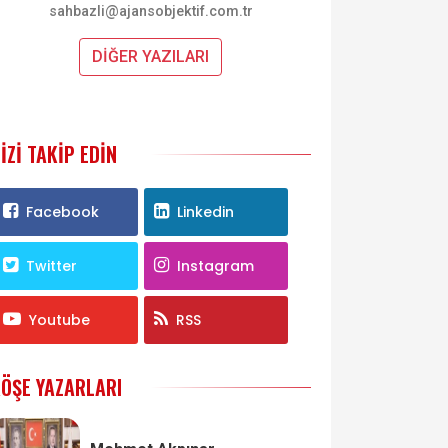
sahbazli@ajansobjektif.com.tr
DİĞER YAZILARI
IZI TAKIP EDIN
Facebook
Linkedin
Twitter
Instagram
Youtube
RSS
ÖŞE YAZARLARI