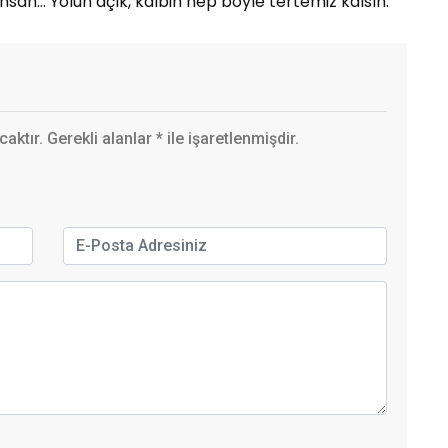
insan… Yolun açık, kalbin hep böyle tertemiz kalsın.
ktır. Gerekli alanlar
*
ile işaretlenmişdir.