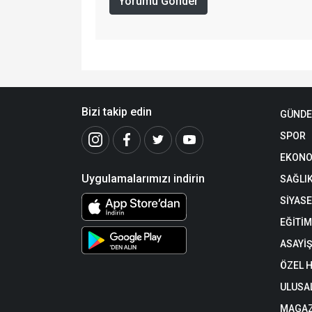
Yorumu Gönder
Bizi takip edin
GÜND
SPOR
EKONO
Uygulamalarımızı indirin
SAĞLI
SİYAS
EĞİTİM
ASAYİŞ
ÖZEL 
ULUSA
MAGAZ