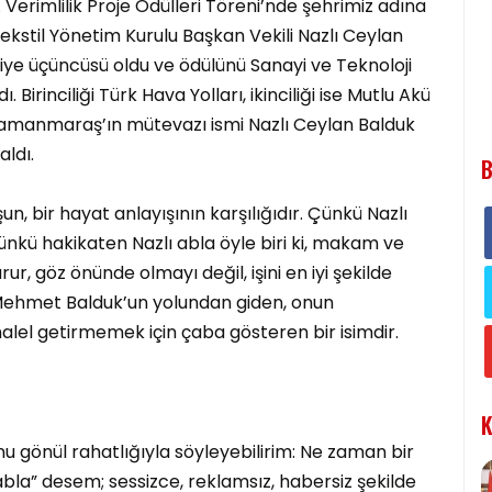
 Verimlilik Proje Ödülleri Töreni’nde şehrimiz adına
Tekstil Yönetim Kurulu Başkan Vekili Nazlı Ceylan
iye üçüncüsü oldu ve ödülünü Sanayi ve Teknoloji
Birinciliği Türk Hava Yolları, ikinciliği ise Mutlu Akü
ramanmaraş’ın mütevazı ismi Nazlı Ceylan Balduk
ldı.
B
un, bir hayat anlayışının karşılığıdır. Çünkü Nazlı
ünkü hakikaten Nazlı abla öyle biri ki, makam ve
, göz önünde olmayı değil, işini en iyi şekilde
Mehmet Balduk’un yolundan giden, onun
alel getirmemek için çaba gösteren bir isimdir.
K
u gönül rahatlığıyla söyleyebilirim: Ne zaman bir
ı abla” desem; sessizce, reklamsız, habersiz şekilde