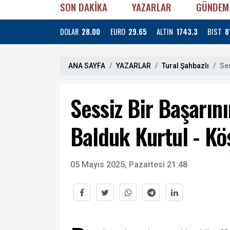
SON DAKİKA
YAZARLAR
GÜNDEM
DOLAR
28.00
EURO
29.65
ALTIN
1743.3
BIST
8
ANA SAYFA
YAZARLAR
Tural Şahbazlı
Ses
Sessiz Bir Başarını
Balduk Kurtul - Köş
05 Mayıs 2025, Pazartesi 21:48