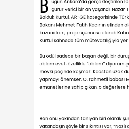
B
ugün Ankara’da gerçekleştirilen 10.
gurur verici bir an yaşandı. Nazar 
Balduk Kurtul, AR-GE kategorisinde Türk
Bakanı Mehmet Fatih Kacır’ın elinden aldı. 
kazanırken; proje üçüncüsü olarak Kah
Kurtul sahnede tüm mütevazılığıyla yer a
Bu ödül sadece bir başarı değil, bir duruş
ablam evet, özellikle “ablam” diyorum ç
mevki peşinde koşmaz. Kaostan uzak durur
yapmayı önemser. O, rahmetli babası 
emanetlerine sahip çıkan, o değerlere h
Ben onu yakından tanıyan biri olarak şun
vatandaşın şöyle bir sıkıntısı var, “Nazl