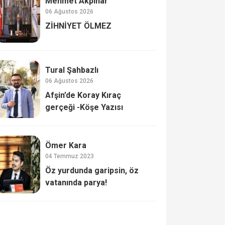
Mehmet Akpınar
06 Ağustos 2026
ZİHNİYET ÖLMEZ
Tural Şahbazlı
06 Ağustos 2026
Afşin’de Koray Kıraç
gerçeği -Köşe Yazısı
Ömer Kara
04 Temmuz 2023
Öz yurdunda garipsin, öz
vatanında parya!