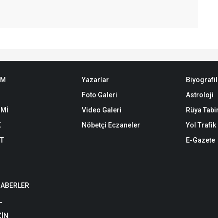
EM
Yazarlar
Biyografil
Foto Galeri
Astroloji
Mİ
Video Galeri
Rüya Tabir
K
Nöbetçi Eczaneler
Yol Trafi
ET
E-Gazete
HABERLER
L
İN