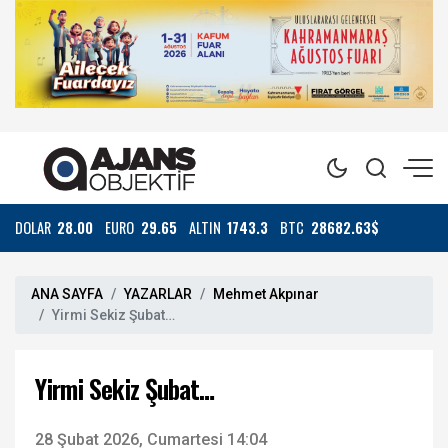
DOLAR
28.00
EURO
29.65
ALTIN
1743.3
BTC
28682.63$
ANA SAYFA
YAZARLAR
Mehmet Akpınar
Yirmi Sekiz Şubat…
Yirmi Sekiz Şubat…
28 Şubat 2026, Cumartesi 14:04