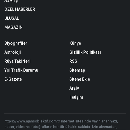
ASAYİŞ
ÖZEL HABERLER
ULUSAL
MAGAZİN
Biyografiler
Künye
Astroloji
Gizlilik Politikası
Rüya Tabirleri
RSS
Yol Trafik Durumu
Sitemap
E-Gazete
Sitene Ekle
Arşiv
İletişim
https://www.ajansobjektif.com.tr internet sitesinde yayınlanan yazı,
haber, video ve fotoğrafların her türlü hakkı saklıdır. İzin alınmadan,