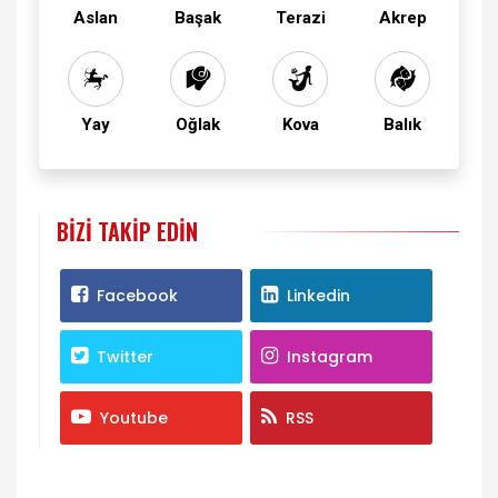
Aslan
Başak
Terazi
Akrep
Yay
Oğlak
Kova
Balık
BIZI TAKIP EDIN
Facebook
Linkedin
Twitter
Instagram
Youtube
RSS