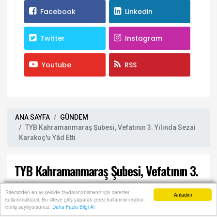
Facebook
Linkedin
Twitter
Instagram
Youtube
RSS
ANA SAYFA
GÜNDEM
TYB Kahramanmaraş Şubesi, Vefatının 3. Yılında Sezai
Karakoç'u Yâd Etti
TYB Kahramanmaraş Şubesi, Vefatının 3.
Yılında Sezai Karakoç'u Yâd Etti
Sitemizden en iyi şekilde faydalanabilmeniz için çerezler
Anladım
kullanılmaktadır. Bu siteye giriş yaparak çerez kullanımını kabul
Anasayfa
Yazarlar
Haber Ara
İhbar Hattı
Menu
etmiş sayılıyorsunuz.
Daha Fazla Bilgi Al
20 Kasım, 2024, Çarşamba 13:00